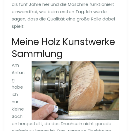
als fünf Jahre her und die Maschine funktioniert
einwandfrei, wie beim ersten Tag. Ich würde
sagen, dass die Qualität eine große Rolle dabei
spielt.
Meine Holz Kunstwerke
Sammlung
Am
Anfan
g
habe
ich
nur
kleine
Sach
en hergestellt, da das Drechseln nicht gerade
einfach zu lernen ist. Das waren so Tischbeine,